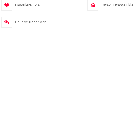
Favorilere Ekle
İstek Listeme Ekle
Gelince Haber Ver