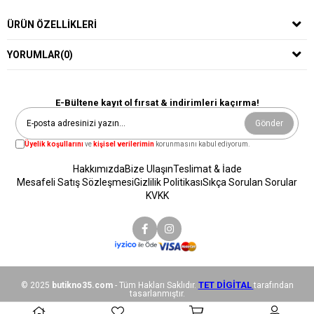
ÜRÜN ÖZELLIKLERI
YORUMLAR
(0)
E-Bültene kayıt ol fırsat & indirimleri kaçırma!
Gönder
Üyelik koşullarını
ve
kişisel verilerimin
korunmasını kabul ediyorum.
Hakkımızda
Bize Ulaşın
Teslimat & İade
Mesafeli Satış Sözleşmesi
Gizlilik Politikası
Sıkça Sorulan Sorular
KVKK
TET DİGİTAL
©️ 2025
butikno35.com
- Tüm Hakları Saklıdır.
tarafından
tasarlanmıştır.