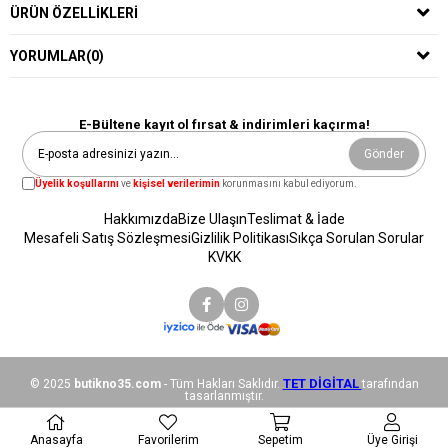
ÜRÜN ÖZELLIKLERI
YORUMLAR
(0)
E-Bültene kayıt ol fırsat & indirimleri kaçırma!
Gönder
Üyelik koşullarını
ve
kişisel verilerimin
korunmasını kabul ediyorum.
Hakkımızda
Bize Ulaşın
Teslimat & İade
Mesafeli Satış Sözleşmesi
Gizlilik Politikası
Sıkça Sorulan Sorular
KVKK
TET DİGİTAL
©️ 2025
butikno35.com
- Tüm Hakları Saklıdır.
tarafından
tasarlanmıştır.
Anasayfa
Favorilerim
Sepetim
Üye Girişi